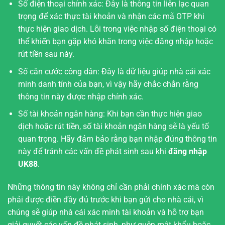
Số điện thoại chính xác: Đây là thông tin liên lạc quan
trọng để xác thực tài khoản và nhận các mã OTP khi
thực hiện giao dịch. Lỗi trong việc nhập số điện thoại có
thể khiến bạn gặp khó khăn trong việc đăng nhập hoặc
rút tiền sau này.
Số căn cước công dân: Đây là dữ liệu giúp nhà cái xác
minh danh tính của bạn, vì vậy hãy chắc chắn rằng
thông tin này được nhập chính xác.
Số tài khoản ngân hàng: Khi bạn cần thực hiện giao
dịch hoặc rút tiền, số tài khoản ngân hàng sẽ là yếu tố
quan trọng. Hãy đảm bảo rằng bạn nhập đúng thông tin
này để tránh các vấn đề phát sinh sau khi
đăng nhập
UK88
.
Những thông tin này không chỉ cần phải chính xác mà còn
phải được điền đầy đủ trước khi bạn gửi cho nhà cái, vì
chúng sẽ giúp nhà cái xác minh tài khoản và hỗ trợ bạn
giải quyết các vấn đề phát sinh, như quên mật khẩu hoặc