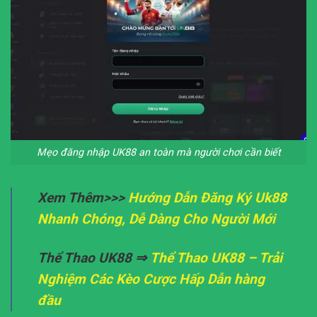
Mẹo đăng nhập UK88 an toàn mà người chơi cần biết
Xem Thêm>>>
Hướng Dẫn Đăng Ký Uk88
Nhanh Chóng, Dễ Dàng Cho Người Mới
Thể Thao UK88
⇒
Thể Thao UK88 – Trải
Nghiệm Các Kèo Cược Hấp Dẫn hàng
đầu