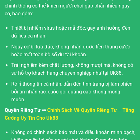
chính thống có thể khiến người chơi gặp phải nhiều nguy
cơ, bao gồm:
Thiết bị nhiễm virus hoặc mã độc, gây ảnh hưởng đến
dữ liệu cá nhân.
Nguy cơ bị lừa đảo, không nhận được tiền thắng cược
hoặc mất toàn bộ số dư tài khoản.
Trải nghiệm kém chất lượng, không mượt mà, không có
sự hỗ trợ khách hàng chuyên nghiệp như tại UK88.
Rò rỉ thông tin cá nhân, dẫn đến tình trạng bị làm phiền
bởi tin nhắn rác, cuộc gọi quảng cáo không mong
muốn.
Quyền Riêng Tư
⇒
Chính Sách Về Quyền Riêng Tư – Tăng
Cường Uy Tín Cho Uk88
Không có chính sách bảo mật và điều khoản minh bạch,