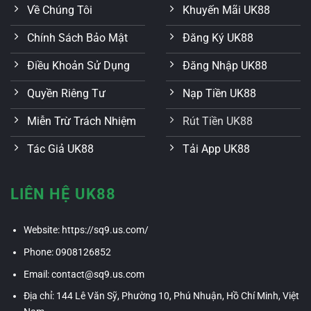
Về Chúng Tôi
Khuyến Mãi UK88
Chính Sách Bảo Mật
Đăng Ký UK88
Điều Khoản Sử Dụng
Đăng Nhập UK88
Quyền Riêng Tư
Nạp Tiền UK88
Miễn Trừ Trách Nhiệm
Rút Tiền UK88
Tác Giả UK88
Tải App UK88
LIÊN HỆ UK88
Website: https://sq9.us.com/
Phone: 0908126852
Email:
contact@sq9.us.com
Địa chỉ: 144 Lê Văn Sỹ, Phường 10, Phú Nhuận, Hồ Chí Minh, Việt