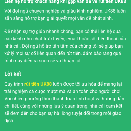
Liên hệ hỗ trợ khách hàng khi gặp vấn đề về rút tiền UK88
Với đội ngũ chuyên nghiệp và giàu kinh nghiệm, UK88 luôn
sẵn sàng hỗ trợ bạn giải quyết mọi vấn đề phát sinh.
Để nhận sự trợ giúp nhanh chóng, bạn có thể liên hệ qua
các kênh như chat trực tuyến, email hoặc số điện thoại của
nhà cái. Đội ngũ hỗ trợ tận tâm của chúng tôi sẽ giúp bạn
xử lý mọi sự cố liên quan đến rút tiền, đảm bảo rằng quá
trình này diễn ra suôn sẻ và thuận lợi.
Lời kết
Quy trình
rút tiền UK88
luôn được tối ưu hóa để mang lại
trải nghiệm cá cược mượt mà và an toàn cho người chơi.
Với nhiều phương thức thanh toán linh hoạt và hướng dẫn
chi tiết, cùng với những lưu ý quan trọng, nhà cái cam kết
sẽ đem đến cho bạn sự hài lòng tuyệt đối trong mỗi giao
dịch.