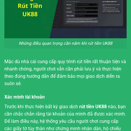
Những điều quan trọng cần nắm khi rút tiền UK88
Mặc dù nhà cái cung cấp quy trình rút tiền rất thuận tiện và
nhanh chóng, người chơi vẫn cần phải lưu ý và thực hiện
theo đúng hướng dẫn để đảm bảo mọi giao dịch diễn ra
suôn sẻ.
Xác minh tài khoản
Trước khi thực hiện bất kỳ giao dịch
rút tiền UK88
nào, bạn
cần chắc chắn rằng tài khoản của mình đã được xác minh.
Để làm điều này, hệ thống yêu cầu người chơi cung cấp
các giấy tờ tùy thân như chứng minh nhân dân, hộ chiếu