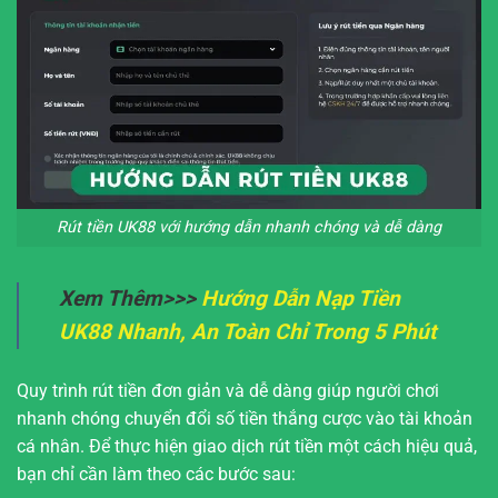
Rút tiền UK88 với hướng dẫn nhanh chóng và dễ dàng
Xem Thêm>>>
Hướng Dẫn Nạp Tiền
UK88 Nhanh, An Toàn Chỉ Trong 5 Phút
Quy trình rút tiền đơn giản và dễ dàng giúp người chơi
nhanh chóng chuyển đổi số tiền thắng cược vào tài khoản
cá nhân. Để thực hiện giao dịch rút tiền một cách hiệu quả,
bạn chỉ cần làm theo các bước sau: