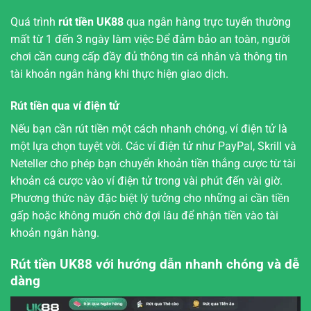
Quá trình
rút tiền UK88
qua ngân hàng trực tuyến thường
mất từ 1 đến 3 ngày làm việc Để đảm bảo an toàn, người
chơi cần cung cấp đầy đủ thông tin cá nhân và thông tin
tài khoản ngân hàng khi thực hiện giao dịch.
Rút tiền qua ví điện tử
Nếu bạn cần rút tiền một cách nhanh chóng, ví điện tử là
một lựa chọn tuyệt vời. Các ví điện tử như PayPal, Skrill và
Neteller cho phép bạn chuyển khoản tiền thắng cược từ tài
khoản cá cược vào ví điện tử trong vài phút đến vài giờ.
Phương thức này đặc biệt lý tưởng cho những ai cần tiền
gấp hoặc không muốn chờ đợi lâu để nhận tiền vào tài
khoản ngân hàng.
Rút tiền UK88 với hướng dẫn nhanh chóng và dễ
dàng