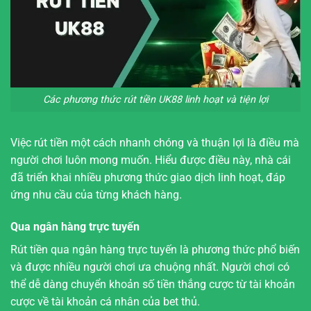
Các phương thức rút tiền UK88 linh hoạt và tiện lợi
Việc rút tiền một cách nhanh chóng và thuận lợi là điều mà
người chơi luôn mong muốn. Hiểu được điều này, nhà cái
đã triển khai nhiều phương thức giao dịch linh hoạt, đáp
ứng nhu cầu của từng khách hàng.
Qua ngân hàng trực tuyến
Rút tiền qua ngân hàng trực tuyến là phương thức phổ biến
và được nhiều người chơi ưa chuộng nhất. Người chơi có
thể dễ dàng chuyển khoản số tiền thắng cược từ tài khoản
cược về tài khoản cá nhân của bet thủ.