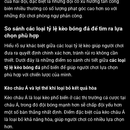
của hai đội, đặc biệt là những đội có xu hướng tấn công
biên nhiều thường có số lượng phạt góc cao hơn so với
những đội chơi phòng ngự phản công.
So sánh các loại tỷ lệ kèo bóng đá để tìm ra lựa
chọn phù hợp
Hiểu rõ sự khác biệt giữa các loại tỷ lệ kèo giúp người chơi
đưa ra quyết định chính xác hơn, tránh rủi ro không cần
thiết. Dưới đây là những điểm so sánh chi tiết giữa
các loại
tỷ lệ kèo bóng đá
phổ biến để giúp người chơi lựa chọn
phù hợp với chiến lược của mình.
Kèo châu Á và lợi thế khi loại bỏ kết quả hòa
Kèo châu Á là loại kèo phổ biến ở các thị trường cá cược tại
châu Á, trong đó đội bóng mạnh hơn sẽ chấp đội yếu hơn
một số bàn thắng nhất định. Điểm đặc biệt của kèo châu Á
là loại bỏ khả năng hòa, giúp người chơi có nhiều lựa chọn
hơn.