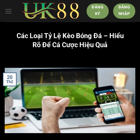
Bỏ
ĐĂNG
ĐĂNG
qua
KÝ
NHẬP
nội
dung
Các Loại Tỷ Lệ Kèo Bóng Đá – Hiểu
Rõ Để Cá Cược Hiệu Quả
20
Th2