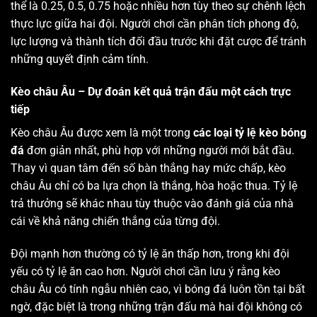
thể là 0.25, 0.5, 0.75 hoặc nhiều hơn tùy theo sự chênh lệch
thực lực giữa hai đội. Người chơi cần phân tích phong độ,
lực lượng và thành tích đối đầu trước khi đặt cược để tránh
những quyết định cảm tính.
Kèo châu Âu – Dự đoán kết quả trận đấu một cách trực
tiếp
Kèo châu Âu được xem là một trong
các loại tỷ lệ kèo bóng
đá
đơn giản nhất, phù hợp với những người mới bắt đầu.
Thay vì quan tâm đến số bàn thắng hay mức chấp, kèo
châu Âu chỉ có ba lựa chọn là thắng, hòa hoặc thua. Tỷ lệ
trả thưởng sẽ khác nhau tùy thuộc vào đánh giá của nhà
cái về khả năng chiến thắng của từng đội.
Đội mạnh hơn thường có tỷ lệ ăn thấp hơn, trong khi đội
yếu có tỷ lệ ăn cao hơn. Người chơi cần lưu ý rằng kèo
châu Âu có tính ngẫu nhiên cao, vì bóng đá luôn tồn tại bất
ngờ, đặc biệt là trong những trận đấu mà hai đội không có