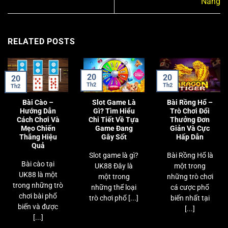
Năng
RELATED POSTS
20
20
20
Th2
Th2
Th2
Bài Cào –
Slot Game Là
Bài Rồng Hổ –
Hướng Dẫn
Gì? Tìm Hiểu
Trò Chơi Đổi
Cách Chơi Và
Chi Tiết Về Tựa
Thưởng Đơn
Mẹo Chiến
Game Đang
Giản Và Cực
Thắng Hiệu
Gây Sốt
Hấp Dẫn
Quả
Slot game là gì?
Bài Rồng Hổ là
Bài cào tại
UK88 Đây là
một trong
UK88 là một
một trong
những trò chơi
trong những trò
những thể loại
cá cược phổ
chơi bài phổ
trò chơi phổ [...]
biến nhất tại
biến và được
[...]
[...]