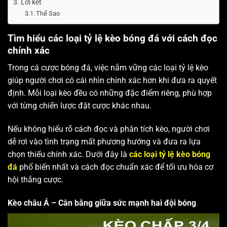
Lời kết
Thế Sao
Tìm hiểu các loại tỷ lệ kèo bóng đá với cách đọc
chính xác
Trong cá cược bóng đá, việc nắm vững các loại tỷ lệ kèo
giúp người chơi có cái nhìn chính xác hơn khi đưa ra quyết
định. Mỗi loại kèo đều có những đặc điểm riêng, phù hợp
với từng chiến lược đặt cược khác nhau.
Nếu không hiểu rõ cách đọc và phân tích kèo, người chơi
dễ rơi vào tình trạng mất phương hướng và đưa ra lựa
chọn thiếu chính xác. Dưới đây là
các loại tỷ lệ kèo bóng
đá
phổ biến nhất và cách đọc chuẩn xác để tối ưu hóa cơ
hội thắng cược.
Kèo châu Á – Cân bằng giữa sức mạnh hai đội bóng