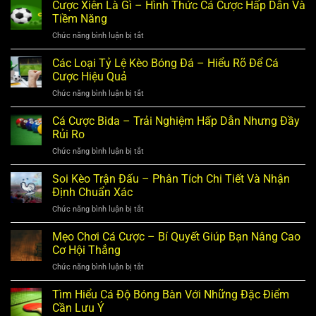
Xe
Cược Xiên Là Gì – Hình Thức Cá Cược Hấp Dẫn Và
Thức
Hấp
Moto
Giải
Tiềm Năng
Dẫn
–
Trí
Chức năng bình luận bị tắt
ở
Môn
Hấp
Cược
Thể
Dẫn
Xiên
Các Loại Tỷ Lệ Kèo Bóng Đá – Hiểu Rõ Để Cá
Thao
Và
Là
Tốc
Cược Hiệu Quả
Đầy
Gì
Độ
Kịch
Chức năng bình luận bị tắt
ở
–
Đầy
Tính
Các
Hình
Kịch
Loại
Cá Cược Bida – Trải Nghiệm Hấp Dẫn Nhưng Đầy
Thức
Tính
Tỷ
Cá
Rủi Ro
Thách
Lệ
Cược
Thức
Chức năng bình luận bị tắt
ở
Kèo
Hấp
Cá
Bóng
Dẫn
Cược
Soi Kèo Trận Đấu – Phân Tích Chi Tiết Và Nhận
Đá
Và
Bida
–
Định Chuẩn Xác
Tiềm
–
Hiểu
Năng
Chức năng bình luận bị tắt
ở
Trải
Rõ
Soi
Nghiệm
Để
Kèo
Mẹo Chơi Cá Cược – Bí Quyết Giúp Bạn Nâng Cao
Hấp
Cá
Trận
Dẫn
Cơ Hội Thắng
Cược
Đấu
Nhưng
Hiệu
Chức năng bình luận bị tắt
ở
–
Đầy
Quả
Mẹo
Phân
Rủi
Chơi
Tìm Hiểu Cá Độ Bóng Bàn Với Những Đặc Điểm
Tích
Ro
Cá
Chi
Cần Lưu Ý
Cược