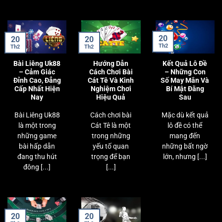
20
20
20
Th2
Th2
Th2
Bài Liêng Uk88
Hướng Dẫn
Kết Quả Lô Đề
– Cảm Giác
Cách Chơi Bài
– Những Con
Đỉnh Cao, Đẳng
Cát Tê Và Kinh
Số May Mắn Và
Cấp Nhất Hiện
Nghiệm Chơi
Bí Mật Đằng
Nay
Hiệu Quả
Sau
Bài Liêng Uk88
Cách chơi bài
Mặc dù kết quả
là một trong
Cát Tê là một
lô đề có thể
những game
trong những
mang đến
bài hấp dẫn
yếu tố quan
những bất ngờ
đang thu hút
trọng để bạn
lớn, nhưng [...]
đông [...]
[...]
20
20