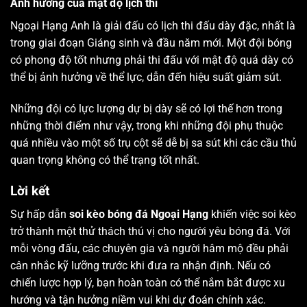
Ảnh hưởng của mật độ lịch thi
Ngoại Hạng Anh là giải đấu có lịch thi đấu dày đặc, nhất là
trong giai đoạn Giáng sinh và đầu năm mới. Một đội bóng
có phong độ tốt nhưng phải thi đấu với mật độ quá dày có
thể bị ảnh hưởng về thể lực, dẫn đến hiệu suất giảm sút.
Những đội có lực lượng dự bị dày sẽ có lợi thế hơn trong
những thời điểm như vậy, trong khi những đội phụ thuộc
quá nhiều vào một số trụ cột sẽ dễ bị sa sút khi các cầu thủ
quan trọng không có thể trạng tốt nhất.
Lời kết
Sự hấp dẫn
soi kèo bóng đá Ngoại Hạng
khiến việc soi kèo
trở thành một thử thách thú vị cho người yêu bóng đá. Với
mỗi vòng đấu, các chuyên gia và người hâm mộ đều phải
cân nhắc kỹ lưỡng trước khi đưa ra nhận định. Nếu có
chiến lược hợp lý, bạn hoàn toàn có thể nắm bắt được xu
hướng và tận hưởng niềm vui khi dự đoán chính xác.