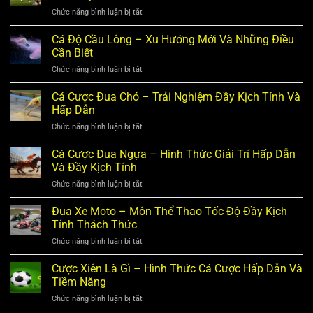
Đá
Chức năng bình luận bị tắt
ở
Ngoại
Soi
Hạng
Kèo
Cá Độ Cầu Lông – Xu Hướng Mới Và Những Điều
–
Bóng
Nhận
Cần Biết
Đá
Định
Chức năng bình luận bị tắt
ở
Châu
Và
Cá
Âu
Dự
Độ
Cá Cược Đua Chó – Trải Nghiệm Đầy Kịch Tính Và
–
Đoán
Cầu
Nhận
Hấp Dẫn
Hấp
Lông
Định
Dẫn
Chức năng bình luận bị tắt
ở
–
Chuẩn
Cá
Xu
Xác
Cược
Cá Cược Đua Ngựa – Hình Thức Giải Trí Hấp Dẫn
Hướng
Từ
Đua
Mới
Và Đầy Kịch Tính
Chuyên
Chó
Và
Gia
Chức năng bình luận bị tắt
ở
–
Những
Cá
Trải
Điều
Cược
Đua Xe Moto – Môn Thể Thao Tốc Độ Đầy Kịch
Nghiệm
Cần
Đua
Đầy
Tính Thách Thức
Biết
Ngựa
Kịch
Chức năng bình luận bị tắt
ở
–
Tính
Đua
Hình
Và
Xe
Cược Xiên Là Gì – Hình Thức Cá Cược Hấp Dẫn Và
Thức
Hấp
Moto
Giải
Tiềm Năng
Dẫn
–
Trí
Chức năng bình luận bị tắt
ở
Môn
Hấp
Cược
Thể