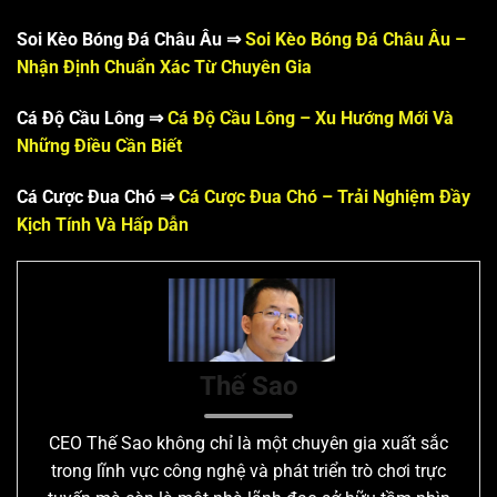
Soi Kèo Bóng Đá Châu Âu
⇒
Soi Kèo Bóng Đá Châu Âu –
Nhận Định Chuẩn Xác Từ Chuyên Gia
Cá Độ Cầu Lông
⇒
Cá Độ Cầu Lông – Xu Hướng Mới Và
Những Điều Cần Biết
Cá Cược Đua Chó
⇒
Cá Cược Đua Chó – Trải Nghiệm Đầy
Kịch Tính Và Hấp Dẫn
Thế Sao
CEO Thế Sao không chỉ là một chuyên gia xuất sắc
trong lĩnh vực công nghệ và phát triển trò chơi trực