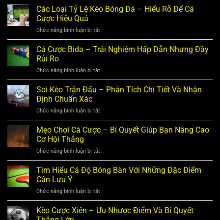
Dẫn
Xiên
Các Loại Tỷ Lệ Kèo Bóng Đá – Hiểu Rõ Để Cá
Thao
Và
Là
Tốc
Cược Hiệu Quả
Đầy
Gì
Độ
Kịch
Chức năng bình luận bị tắt
ở
–
Đầy
Tính
Các
Hình
Kịch
Loại
Cá Cược Bida – Trải Nghiệm Hấp Dẫn Nhưng Đầy
Thức
Tính
Tỷ
Cá
Rủi Ro
Thách
Lệ
Cược
Thức
Chức năng bình luận bị tắt
ở
Kèo
Hấp
Cá
Bóng
Dẫn
Cược
Soi Kèo Trận Đấu – Phân Tích Chi Tiết Và Nhận
Đá
Và
Bida
–
Định Chuẩn Xác
Tiềm
–
Hiểu
Năng
Chức năng bình luận bị tắt
ở
Trải
Rõ
Soi
Nghiệm
Để
Kèo
Mẹo Chơi Cá Cược – Bí Quyết Giúp Bạn Nâng Cao
Hấp
Cá
Trận
Dẫn
Cơ Hội Thắng
Cược
Đấu
Nhưng
Hiệu
Chức năng bình luận bị tắt
ở
–
Đầy
Quả
Mẹo
Phân
Rủi
Chơi
Tìm Hiểu Cá Độ Bóng Bàn Với Những Đặc Điểm
Tích
Ro
Cá
Chi
Cần Lưu Ý
Cược
Tiết
Chức năng bình luận bị tắt
ở
–
Và
Tìm
Bí
Nhận
Hiểu
Kèo Cược Xiên – Ưu Nhược Điểm Và Bí Quyết
Quyết
Định
Cá
Giúp
Thắng Lớn
Chuẩn