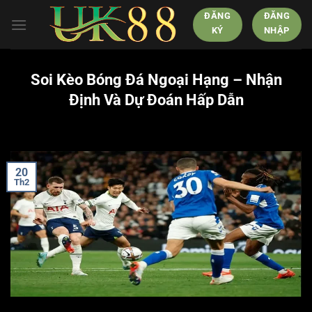
Bỏ
ĐĂNG
ĐĂNG
qua
KÝ
NHẬP
nội
dung
Soi Kèo Bóng Đá Ngoại Hạng – Nhận
Định Và Dự Đoán Hấp Dẫn
20
Th2