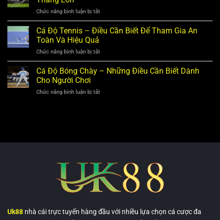
Độ
Bạn
Xác
Chức năng bình luận bị tắt
ở
Bóng
Nâng
Kèo
Bàn
Cao
Cược
Cá Độ Tennis – Điều Cần Biết Để Tham Gia An
Với
Cơ
Xiên
Những
Toàn Và Hiệu Quả
Hội
–
Đặc
Thắng
Chức năng bình luận bị tắt
ở
Ưu
Điểm
Cá
Nhược
Cần
Độ
Cá Độ Bóng Chày – Những Điều Cần Biết Dành
Điểm
Lưu
Tennis
Và
Cho Người Chơi
Ý
–
Bí
Chức năng bình luận bị tắt
ở
Điều
Quyết
Cá
Cần
Thắng
Độ
Biết
Lớn
Bóng
Để
Chày
Tham
–
Gia
Những
An
Điều
Toàn
Cần
Và
Biết
Hiệu
Dành
Quả
Cho
Người
Chơi
Uk88
nhà cái trực tuyến hàng đầu với nhiều lựa chọn cá cược đa