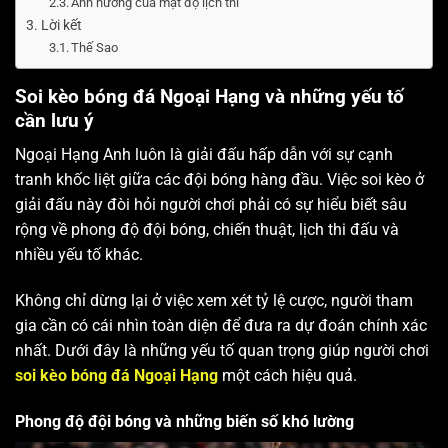
Ảnh hưởng của mật độ lịch thi
Lời kết
Thế Sao
Soi kèo bóng đá Ngoại Hạng và những yếu tố
cần lưu ý
Ngoại Hạng Anh luôn là giải đấu hấp dẫn với sự cạnh
tranh khốc liệt giữa các đội bóng hàng đầu. Việc soi kèo ở
giải đấu này đòi hỏi người chơi phải có sự hiểu biết sâu
rộng về phong độ đội bóng, chiến thuật, lịch thi đấu và
nhiều yếu tố khác.
Không chỉ dừng lại ở việc xem xét tỷ lệ cược, người tham
gia cần có cái nhìn toàn diện để đưa ra dự đoán chính xác
nhất. Dưới đây là những yếu tố quan trọng giúp người chơi
soi kèo bóng đá Ngoại Hạng
một cách hiệu quả.
Phong độ đội bóng và những biến số khó lường